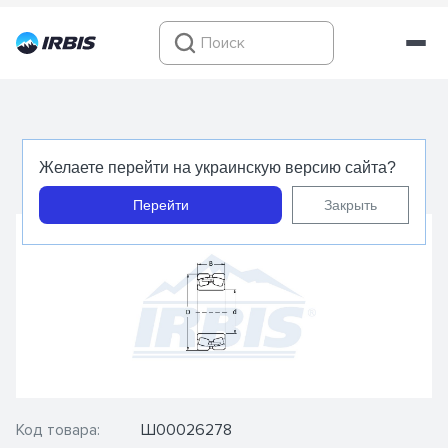
3628 (22328 MBW33) - FBJ - Подшипник
Желаете перейти на украинскую версию сайта?
роликовый сферический радиальный
Перейти
Закрыть
Код товара:
Ш00026278