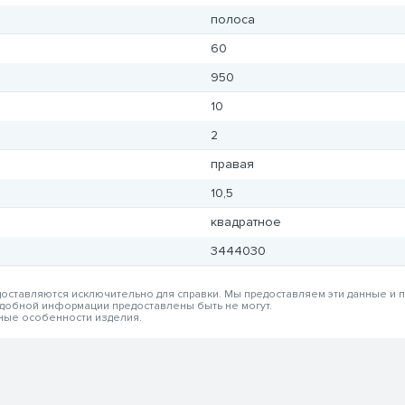
полоса
60
950
10
2
правая
10,5
квадратное
3444030
едоставляются исключительно для справки. Мы предоставляем эти данные и
одобной информации предоставлены быть не могут.
вные особенности изделия.