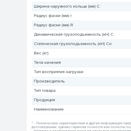
Ширина наружного кольца (мм) C
Радиус фаски (мм) r
Радиус фаски (мм) R
Динамическая грузоподъемность (кН) C
Статическая грузоподъемность (кН) Co
Вес (кг)
Тела качения
Тип восприятия нагрузки
Производитель
Тип товара
Продукция
Наименование
* - Технические характеристики и другая информация пр
достоверными, однако гарантии точности или полноты п
- Чертежи и изображения могут не нести все конструкти