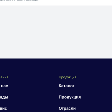
пания
Продукция
 нас
Каталог
енды
Продукция
вис
Отрасли