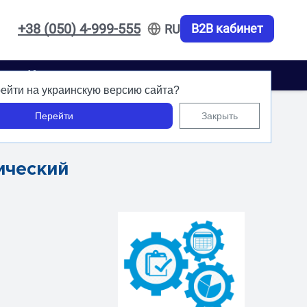
+38 (050) 4-999-555
B2B кабинет
RU
акты
Карьера
ейти на украинскую версию сайта?
Перейти
Закрыть
ический