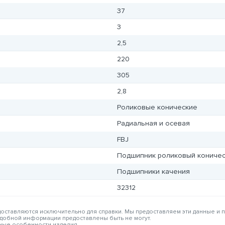
37
3
2,5
220
305
2,8
Роликовые конические
Радиальная и осевая
FBJ
Подшипник роликовый коничес
Подшипники качения
32312
едоставляются исключительно для справки. Мы предоставляем эти данные и
одобной информации предоставлены быть не могут.
вные особенности изделия.