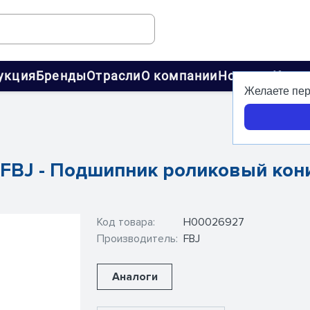
укция
Бренды
Отрасли
О компании
Новости
Конт
Желаете пер
- FBJ - Подшипник роликовый кон
Код товара:
Н00026927
Производитель:
FBJ
Аналоги