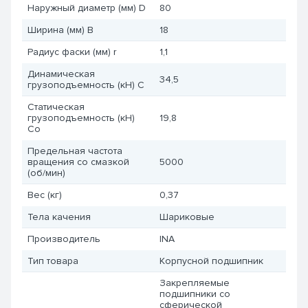
Наружный диаметр (мм) D
80
Ширина (мм) B
18
Радиус фаски (мм) r
1,1
Динамическая
34,5
грузоподъемность (кН) C
Статическая
грузоподъемность (кН)
19,8
Co
Предельная частота
вращения со смазкой
5000
(об/мин)
Вес (кг)
0,37
Тела качения
Шариковые
Производитель
INA
Тип товара
Корпусной подшипник
Закрепляемые
подшипники со
сферической