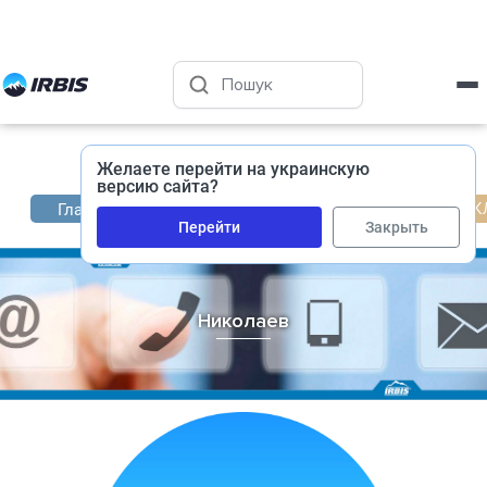
Харьков
+38 (050) 400-45-72
Желаете перейти на украинскую
версию сайта?
ОФИС/СК
Главная
Филиалы
Николаев
Перейти
Закрыть
Николаев