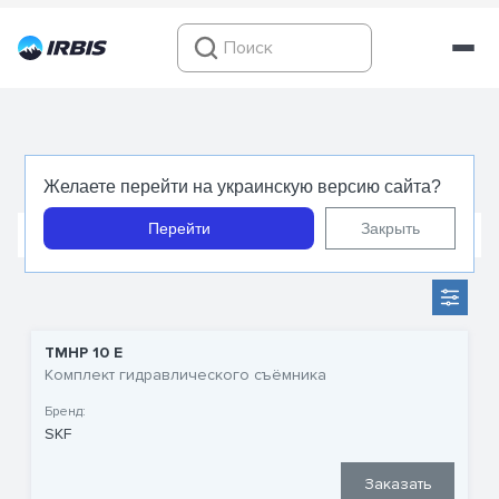
Съемники гидравлические
Желаете перейти на украинскую версию сайта?
Перейти
Закрыть
Съемники механические
Съемники с двумя захвата
TMHP 10 E
Комплект гидравлического съёмника
Бренд:
SKF
Заказать