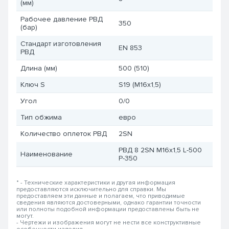
(мм)
Рабочее давление РВД
350
(бар)
Стандарт изготовления
EN 853
РВД
Длина (мм)
500 (510)
Ключ S
S19 (M16x1,5)
Угол
0/0
Тип обжима
евро
Количество оплеток РВД
2SN
РВД 8 2SN M16x1,5 L-500
Наименование
P-350
* - Технические характеристики и другая информация
предоставляются исключительно для справки. Мы
предоставляем эти данные и полагаем, что приводимые
сведения являются достоверными, однако гарантии точности
или полноты подобной информации предоставлены быть не
могут.
- Чертежи и изображения могут не нести все конструктивные