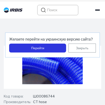
Рукав ПВХ н/в d100x5,5 5Бар +60°С - CT hose
Желаете перейти на украинскую версию сайта?
Перейти
Закрыть
Код товара:
Ш00086744
Производитель:
CT hose