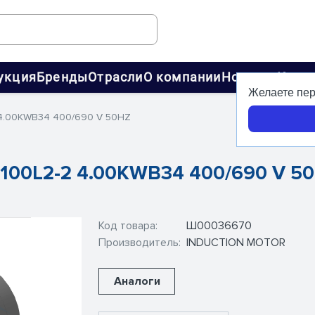
укция
Бренды
Отрасли
О компании
Новости
Конт
Желаете пер
 4.00KWB34 400/690 V 50HZ
 100L2-2 4.00KWB34 400/690 V 
Код товара:
Ш00036670
Производитель:
INDUCTION MOTOR
Аналоги