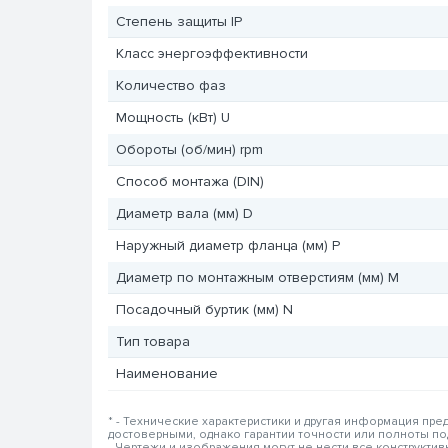
Степень защиты IP
Класс энергоэффективности
Количество фаз
Мощность (кВт) U
Обороты (об/мин) rpm
Способ монтажа (DIN)
Диаметр вала (мм) D
Наружный диаметр фланца (мм) P
Диаметр по монтажным отверстиям (мм) M
Посадочный буртик (мм) N
Тип товара
Наименование
* - Технические характеристики и другая информация пр
достоверными, однако гарантии точности или полноты п
- Чертежи и изображения могут не нести все конструкти