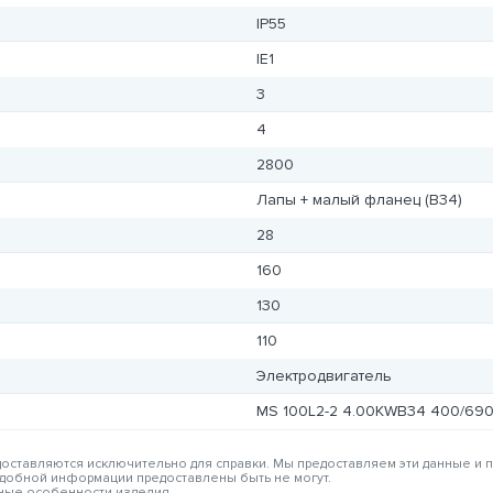
IP55
IE1
3
4
2800
Лапы + малый фланец (B34)
28
160
130
110
Электродвигатель
MS 100L2-2 4.00KWB34 400/690
едоставляются исключительно для справки. Мы предоставляем эти данные и
одобной информации предоставлены быть не могут.
вные особенности изделия.