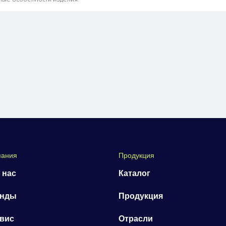
пания
Продукция
 нас
Каталог
енды
Продукция
вис
Отрасли