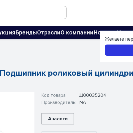
укция
Бренды
Отрасли
О компании
Новости
Конт
Желаете пер
 - Подшипник роликовый цилиндр
Код товара:
Ш00035204
Производитель:
INA
Аналоги