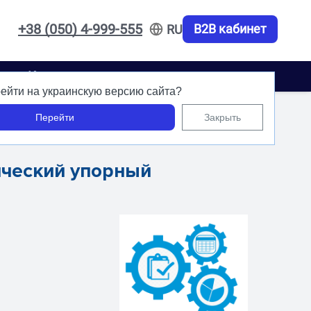
+38 (050) 4-999-555
B2B кабинет
RU
акты
Карьера
ейти на украинскую версию сайта?
Перейти
Закрыть
ический упорный