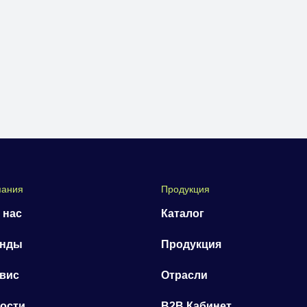
пания
Продукция
 нас
Каталог
енды
Продукция
вис
Отрасли
ости
B2B Кабинет