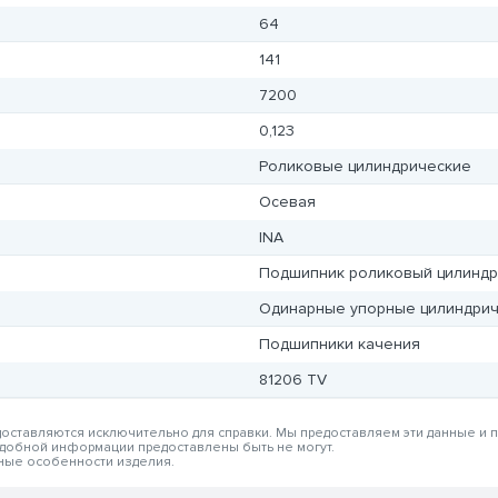
64
141
7200
0,123
Роликовые цилиндрические
Осевая
INA
Подшипник роликовый цилиндр
Одинарные упорные цилиндри
Подшипники качения
81206 TV
едоставляются исключительно для справки. Мы предоставляем эти данные и
одобной информации предоставлены быть не могут.
вные особенности изделия.