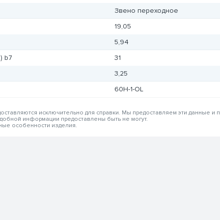
Звено переходное
19,05
5,94
) b7
31
3,25
60H-1-OL
едоставляются исключительно для справки. Мы предоставляем эти данные и
одобной информации предоставлены быть не могут.
вные особенности изделия.