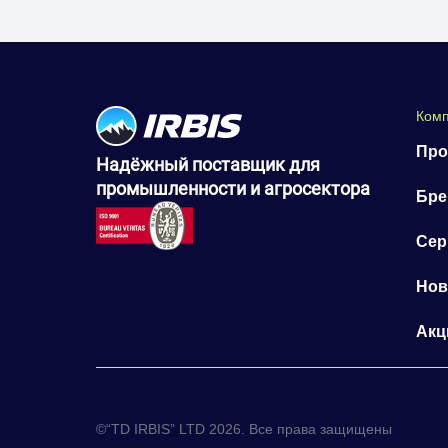
Ком
Про
Надёжный поставщик для
промышленности и агросектора
Бр
Сер
Нов
Акц
©“TD IRBIS” LTD 2026. Все права защищены