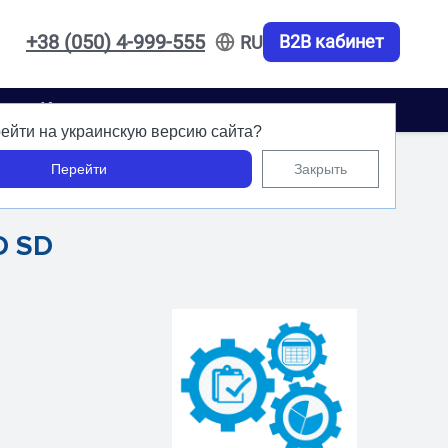
+38 (050) 4-999-555
B2B кабинет
RU
акты
Карьера
ейти на украинскую версию сайта?
Перейти
Закрыть
D SD