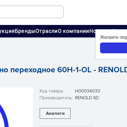
укция
Бренды
Отрасли
О компании
Новости
Конт
Желаете пер
но переходное 60H-1-OL - RENOL
Код товара:
Н00034033
Производитель:
RENOLD SD
Аналоги