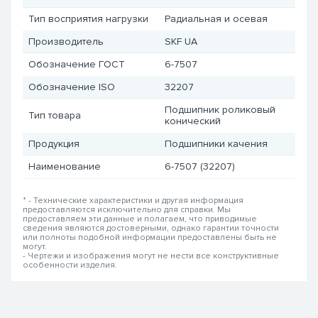
Тип восприятия нагрузки
Радиальная и осевая
Производитель
SKF UA
Обозначение ГОСТ
6-7507
Обозначение ISO
32207
Подшипник роликовый
Тип товара
конический
Продукция
Подшипники качения
Наименование
6-7507 (32207)
* - Технические характеристики и другая информация
предоставляются исключительно для справки. Мы
предоставляем эти данные и полагаем, что приводимые
сведения являются достоверными, однако гарантии точности
или полноты подобной информации предоставлены быть не
могут.
- Чертежи и изображения могут не нести все конструктивные
особенности изделия.