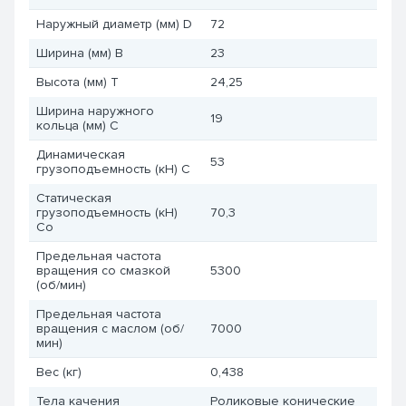
Наружный диаметр (мм) D
72
Ширина (мм) B
23
Высота (мм) T
24,25
Ширина наружного
19
кольца (мм) C
Динамическая
53
грузоподъемность (кН) C
Статическая
грузоподъемность (кН)
70,3
Co
Предельная частота
вращения со смазкой
5300
(об/мин)
Предельная частота
вращения с маслом (об/
7000
мин)
Вес (кг)
0,438
Тела качения
Роликовые конические