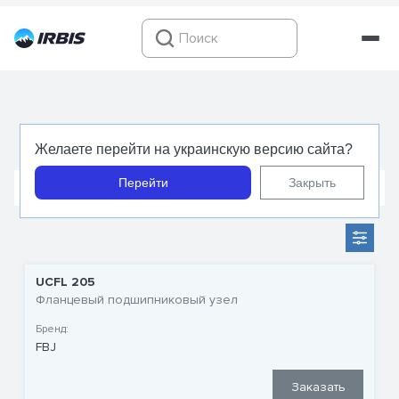
Подшипниковые узлы UCFL
Желаете перейти на украинскую версию сайта?
Перейти
Закрыть
Подшипники в корпусе на лапах
Фланцевые корпус
UCFL 205
Фланцевый подшипниковый узел
Бренд:
FBJ
Заказать