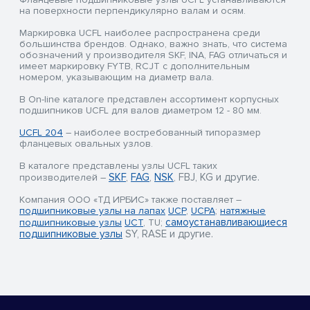
на поверхности перпендикулярно валам и осям.
Маркировка UCFL наиболее распространена среди
большинства брендов. Однако, важно знать, что система
обозначений у производителя SKF, INA, FAG отличаться и
имеет маркировку FYTB, RCJT с дополнительным
номером, указывающим на диаметр вала.
В On-line каталоге представлен ассортимент корпусных
подшипников UCFL для валов диаметром 12 - 80 мм.
UCFL 204
– наиболее востребованный типоразмер
фланцевых овальных узлов.
В каталоге представлены узлы UCFL таких
SKF
,
FAG
,
NSK
FBJ,
KG и другие.
производителей –
,
Компания ООО «ТД ИРБИС» также поставляет –
подшипниковые узлы на лапах
UCP
,
UCPA
;
натяжные
самоустанавливающиеся
подшипниковые узлы
UCT
, TU;
подшипниковые узлы
SY, RASE и другие.